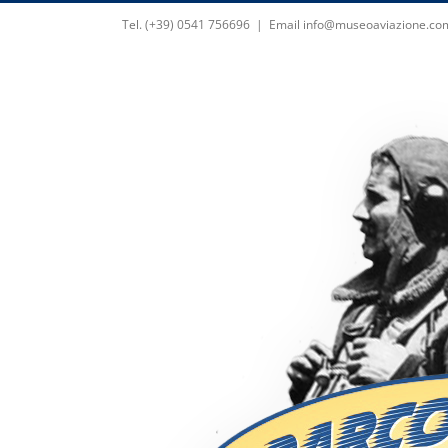
Skip
Tel. (+39) 0541 756696
|
Email info@museoaviazione.co
to
content