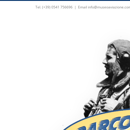
Skip
Tel. (+39) 0541 756696
|
Email info@museoaviazione.co
to
content