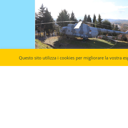
Agusta Bell A.B. 47G2
Helicopters
Questo sito utilizza i cookies per migliorare la vostra es
Mil Mi-9 “Hip-G”
Parco Tematico dell’Aviazione