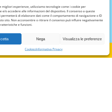
le migliori esperienze, utilizziamo tecnologie come i cookie per
e/o accedere alle informazioni del dispositivo. Il consenso a queste
i permetterà di elaborare dati come il comportamento di navigazione o ID
sto sito. Non acconsentire o ritirare il consenso può influire negativamente
ratteristiche e funzioni.
cetta
Nega
Visualizza le preferenze
Cookies
Informativa Privacy
 dei cookie da parte nostra.
Accetto
Più informazioni
guici sui Social