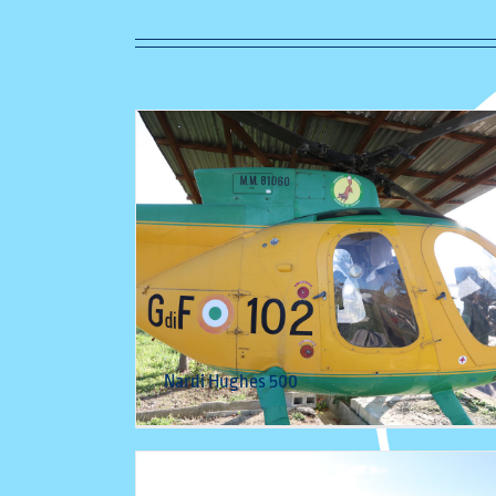
Agusta Bell A.B. 205
Helicopters
Nardi Hughes 500