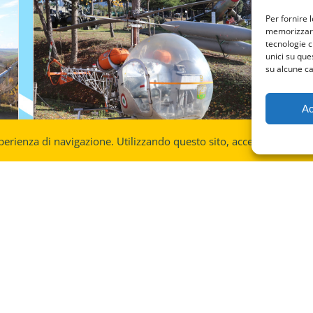
Per fornire 
memorizzare 
tecnologie c
unici su que
su alcune ca
Ac
perienza di navigazione. Utilizzando questo sito, accetti l'utilizzo
Agusta Bell A.B. 47G2
Se