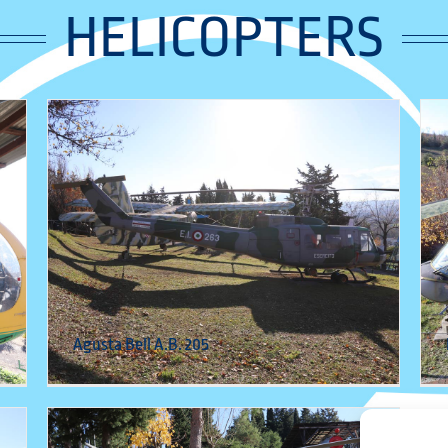
HELICOPTERS
Mil Mi-2 (PZL Swidnik) “Hoplite”
Helicopters
Agusta Bell A.B. 205