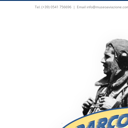
Skip
Tel. (+39) 0541 756696
|
Email info@museoaviazione.co
to
content