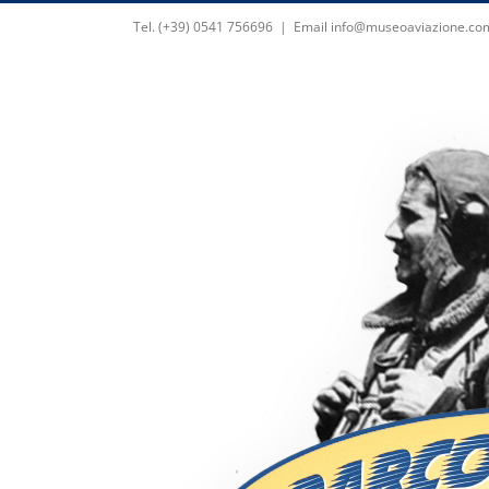
Skip
Tel. (+39) 0541 756696
|
Email info@museoaviazione.co
to
content