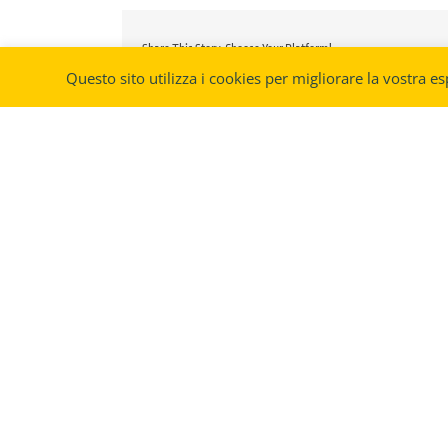
Share This Story, Choose Your Platform!
Questo sito utilizza i cookies per migliorare la vostra es
Parco Tematico dell’Aviazione
Via S. Aquilina, 58
47900 – Rimini (RN)
Italia
Superstrada Rimini
San Marino Km. 8.500
(+39) 0541 756696