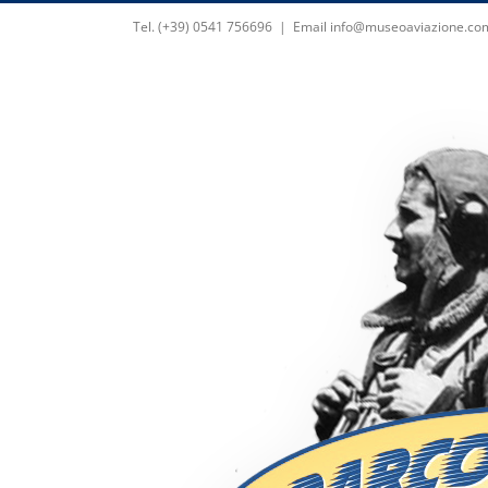
Skip
Tel. (+39) 0541 756696
|
Email info@museoaviazione.co
to
content