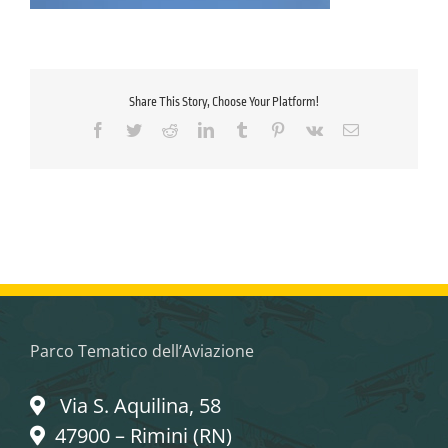
Share This Story, Choose Your Platform!
Facebook
Twitter
Reddit
LinkedIn
Tumblr
Pinterest
Vk
Email
Parco Tematico dell’Aviazione
Via S. Aquilina, 58
47900 – Rimini (RN)