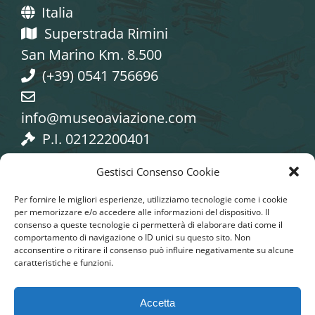
Italia
Superstrada Rimini
San Marino Km. 8.500
(+39) 0541 756696
info@museoaviazione.com
P.I. 02122200401
Gestisci Consenso Cookie
Per fornire le migliori esperienze, utilizziamo tecnologie come i cookie
per memorizzare e/o accedere alle informazioni del dispositivo. Il
consenso a queste tecnologie ci permetterà di elaborare dati come il
Seguici sui Social
comportamento di navigazione o ID unici su questo sito. Non
acconsentire o ritirare il consenso può influire negativamente su alcune
caratteristiche e funzioni.
Accetta