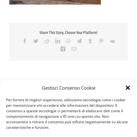
Share This Story, Choose Your Platform!
Facebook
Twitter
Reddit
LinkedIn
WhatsApp
Telegram
Tumblr
Pinterest
Vk
Xing
Email
Gestisci Consenso Cookie
Per fornire le migliori esperienze, utilizziamo tecnologie come i cookie
per memorizzare e/o accedere alle informazioni del dispositivo. Il
consenso a queste tecnologie ci permetterà di elaborare dati come il
comportamento di navigazione o ID unici su questo sito. Non
acconsentire o ritirare il consenso può influire negativamente su alcune
caratteristiche e funzioni.
Seguici sui Social