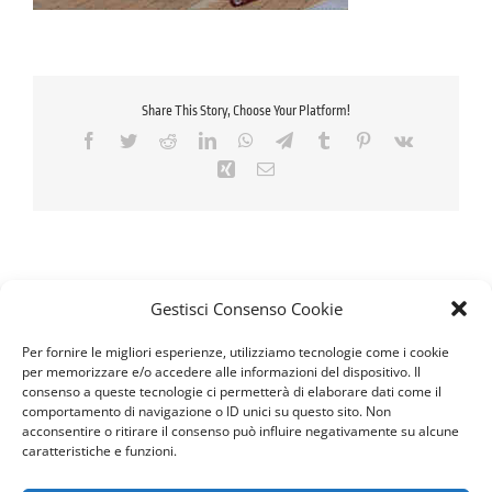
Share This Story, Choose Your Platform!
Facebook
Twitter
Reddit
LinkedIn
WhatsApp
Telegram
Tumblr
Pinterest
Vk
Xing
Email
Gestisci Consenso Cookie
Per fornire le migliori esperienze, utilizziamo tecnologie come i cookie
per memorizzare e/o accedere alle informazioni del dispositivo. Il
consenso a queste tecnologie ci permetterà di elaborare dati come il
comportamento di navigazione o ID unici su questo sito. Non
acconsentire o ritirare il consenso può influire negativamente su alcune
caratteristiche e funzioni.
Seguici sui Social