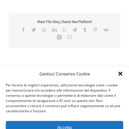
Share This Story, Choose Your Platform!
Facebook
Twitter
Reddit
LinkedIn
WhatsApp
Telegram
Tumblr
Pinterest
Vk
Xing
Email
Gestisci Consenso Cookie
Per fornire le migliori esperienze, utilizziamo tecnologie come i cookie
per memorizzare e/o accedere alle informazioni del dispositivo. Il
consenso a queste tecnologie ci permetterà di elaborare dati come il
comportamento di navigazione o ID unici su questo sito. Non
acconsentire o ritirare il consenso può influire negativamente su alcune
caratteristiche e funzioni.
Seguici sui Social
Accetta