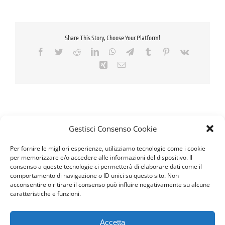
Share This Story, Choose Your Platform!
Facebook
Twitter
Reddit
LinkedIn
WhatsApp
Telegram
Tumblr
Pinterest
Vk
Xing
Email
Gestisci Consenso Cookie
Per fornire le migliori esperienze, utilizziamo tecnologie come i cookie
per memorizzare e/o accedere alle informazioni del dispositivo. Il
consenso a queste tecnologie ci permetterà di elaborare dati come il
comportamento di navigazione o ID unici su questo sito. Non
acconsentire o ritirare il consenso può influire negativamente su alcune
caratteristiche e funzioni.
Seguici sui Social
Accetta