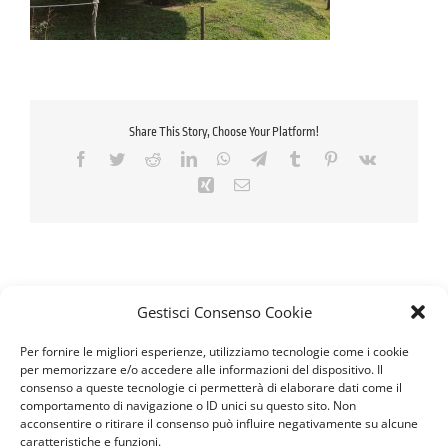
Share This Story, Choose Your Platform!
Facebook
Twitter
Reddit
LinkedIn
WhatsApp
Telegram
Tumblr
Pinterest
Vk
Xing
Email
Gestisci Consenso Cookie
Per fornire le migliori esperienze, utilizziamo tecnologie come i cookie
per memorizzare e/o accedere alle informazioni del dispositivo. Il
consenso a queste tecnologie ci permetterà di elaborare dati come il
comportamento di navigazione o ID unici su questo sito. Non
acconsentire o ritirare il consenso può influire negativamente su alcune
caratteristiche e funzioni.
Seguici sui Social