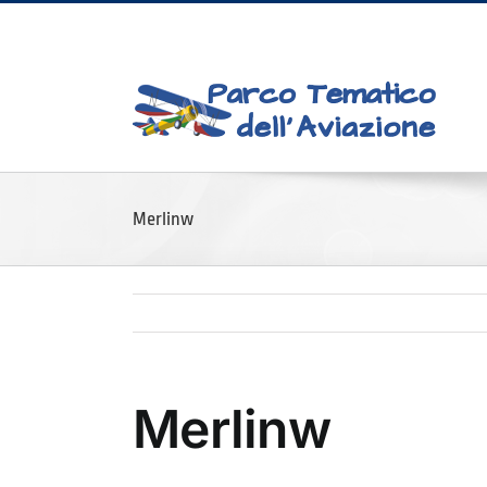
Skip
to
content
Merlinw
Merlinw