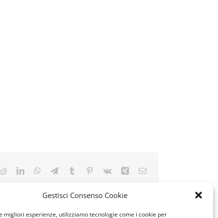
k
tter
Reddit
LinkedIn
WhatsApp
Telegram
Tumblr
Pinterest
Vk
Xing
Email
Gestisci Consenso Cookie
le migliori esperienze, utilizziamo tecnologie come i cookie per