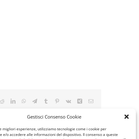
k
tter
Reddit
LinkedIn
WhatsApp
Telegram
Tumblr
Pinterest
Vk
Xing
Email
Gestisci Consenso Cookie
le migliori esperienze, utilizziamo tecnologie come i cookie per
e/o accedere alle informazioni del dispositivo. Il consenso a queste